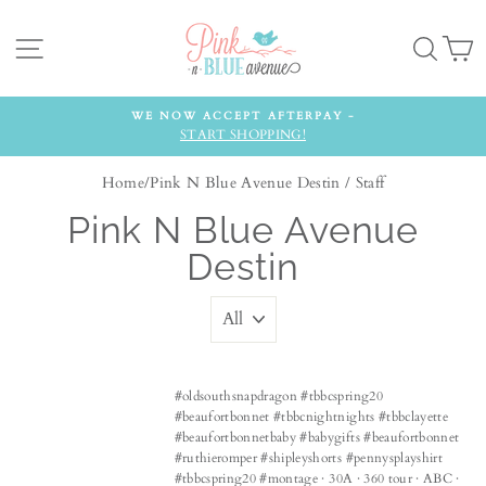
Skip
to
Site navigation
Searc
C
content
WE NOW ACCEPT AFTERPAY -
START SHOPPING!
Home
/
Pink N Blue Avenue Destin
/
Staff
Pink N Blue Avenue
Destin
#oldsouthsnapdragon #tbbcspring20
#beaufortbonnet #tbbcnightnights #tbbclayette
#beaufortbonnetbaby #babygifts #beaufortbonnet
#ruthieromper #shipleyshorts #pennysplayshirt
#tbbcspring20 #montage
·
30A
·
360 tour
·
ABC
·