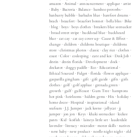
amazon
·
Animal
·
announcement
·
applique
·
artist
·
Baby
·
Bacteria
·
Balance
·
bamboo proverbs
·
banburry bubble
·
barbados blue
·
barefoot dreams
·
beach
·
beaufort
·
beaufort bonnet
·
bella bliss
·
Bike
·
blog
·
boys
·
boys clothes
·
breakers blue seersucker
·
broad street stripe
·
buckhead blue
·
buckheard
blue
·
cat cay
·
cat cay cover up
·
Cause & Effect
·
change
·
children
·
childrens boutique
·
childrens
store
·
christmas photos
·
classic
·
clay rice
·
clothes
·
coast
·
Color
·
cosleeping
·
cute and koi
·
Desk Job
·
destin
·
destin florida
·
Development
·
dock
·
dockatot
·
doggy paddle
·
Eco
·
Educational
·
Ethical Sourced
·
Fidget
·
florida
·
flower applique
·
gasparilla gingham
·
gift
·
gift guide
·
gifts
·
girls
clothes
·
golf
·
golf appliue
·
grenada green
·
growth
·
gulf
·
gulfcoast
·
Gum Tree
·
hamptons
hot pink
·
heirlooms
·
hidden gems
·
Hix
·
holiday
·
home decor
·
Hospital
·
inspirational
·
island
seafoam
·
J.J. Jumper
·
jack keene
·
jellycat
·
jj
jumper
·
jon jon
·
Keys
·
khaki seersucker
·
kickee
pants
·
Kid
·
koifish
·
laineys little set
·
lauderdale
lavender
·
literacy
·
microdot
·
motor skills
·
natives
·
new baby
·
new product
·
noelle night night
·
old