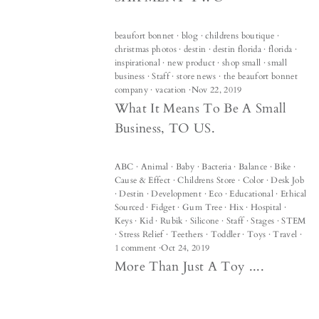
beaufort bonnet
·
blog
·
childrens boutique
·
christmas photos
·
destin
·
destin florida
·
florida
·
inspirational
·
new product
·
shop small
·
small
business
·
Staff
·
store news
·
the beaufort bonnet
company
·
vacation
·
Nov 22, 2019
What It Means To Be A Small
Business, TO US.
ABC
·
Animal
·
Baby
·
Bacteria
·
Balance
·
Bike
·
Cause & Effect
·
Childrens Store
·
Color
·
Desk Job
·
Destin
·
Development
·
Eco
·
Educational
·
Ethical
Sourced
·
Fidget
·
Gum Tree
·
Hix
·
Hospital
·
Keys
·
Kid
·
Rubik
·
Silicone
·
Staff
·
Stages
·
STEM
·
Stress Relief
·
Teethers
·
Toddler
·
Toys
·
Travel
·
1 comment
·
Oct 24, 2019
More Than Just A Toy ....