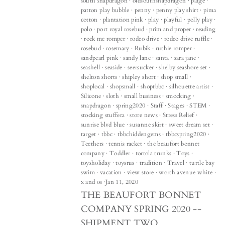
south snapdragon
·
oldsouthsnapdragon
·
paige
·
patton play bubble
·
penny
·
penny play shirt
·
pima
cotton
·
plantation pink
·
play
·
playful
·
polly play
·
polo
·
port royal rosebud
·
prim and proper
·
reading
·
rock me romper
·
rodeo drive
·
rodeo drive ruffle
·
rosebud
·
rosemary
·
Rubik
·
ruthie romper
·
sandpearl pink
·
sandy lane
·
santa
·
sara jane
·
seashell
·
seaside
·
seersucker
·
shelby seashore set
·
shelton shorts
·
shipley short
·
shop small
·
shoplocal
·
shopsmall
·
shoptbbc
·
silhouette artist
·
Silicone
·
sloth
·
small business
·
smocking
·
snapdragon
·
spring2020
·
Staff
·
Stages
·
STEM
·
stocking stuffera
·
store news
·
Stress Relief
·
sunrise blvd blue
·
susanne skirt
·
sweet dream set
·
target
·
tbbc
·
tbbchiddengems
·
tbbcspring2020
·
Teethers
·
tennis racket
·
the beaufort bonnet
company
·
Toddler
·
tortola trunks
·
Toys
·
toysholiday
·
toysrus
·
tradition
·
Travel
·
turtle bay
swim
·
vacation
·
view store
·
worth avenue white
·
x and os
·
Jan 11, 2020
THE BEAUFORT BONNET
COMPANY SPRING 2020 --
SHIPMENT TWO