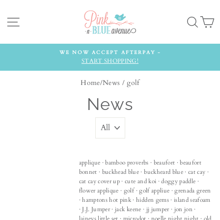
Skip
to
Site navigation
Searc
C
content
WE NOW ACCEPT AFTERPAY -
START SHOPPING!
Home
/
News
/
golf
News
applique
·
bamboo proverbs
·
beaufort
·
beaufort
bonnet
·
buckhead blue
·
buckheard blue
·
cat cay
·
cat cay cover up
·
cute and koi
·
doggy paddle
·
flower applique
·
golf
·
golf appliue
·
grenada green
·
hamptons hot pink
·
hidden gems
·
island seafoam
·
J.J. Jumper
·
jack keene
·
jj jumper
·
jon jon
·
laineys little set
·
microdot
·
noelle night night
·
old