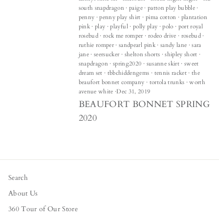
south snapdragon
·
paige
·
patton play bubble
·
penny
·
penny play shirt
·
pima cotton
·
plantation
pink
·
play
·
playful
·
polly play
·
polo
·
port royal
rosebud
·
rock me romper
·
rodeo drive
·
rosebud
·
ruthie romper
·
sandpearl pink
·
sandy lane
·
sara
jane
·
seersucker
·
shelton shorts
·
shipley short
·
snapdragon
·
spring2020
·
susanne skirt
·
sweet
dream set
·
tbbchiddengems
·
tennis racket
·
the
beaufort bonnet company
·
tortola trunks
·
worth
avenue white
·
Dec 31, 2019
BEAUFORT BONNET SPRING
2020
Search
About Us
360 Tour of Our Store